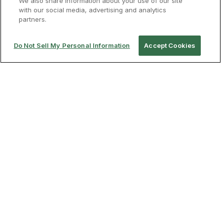
We also share information about your use of our site
リコーならではの独自技術
with our social media, advertising and analytics
partners.
とノウハウ
リコーは、2013年にコンシューマ向けとして世界初
Do Not Sell My Personal Information
Accept Cookies
の360度カメラを発売して以来、多くの知見と技術
をかけ合わせ、業界をリードしてきました。360度
カメラとサービスの先駆者として、これからもお客
様に価値のある体験を届けます。
簡単に高画質な物件撮影
RICOH THETAならワンショットで高画質の360度撮影が
可能。不動産物件の細部までアピールし、お客様がより
物件に関心をを持っていただけるようサポートいたしま
す。