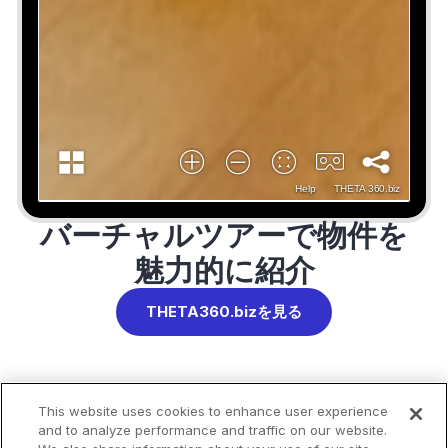
バーチャルツアーで物件を
魅力的に紹介
THETA360.bizを見る
This website uses cookies to enhance user experience
and to analyze performance and traffic on our website.